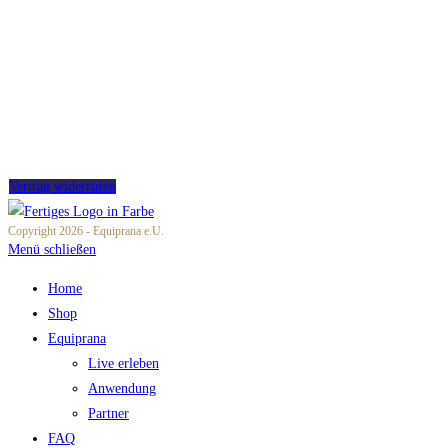
Versand
Zahlung
Impressum
Datenschutz
Partner werden
Widerrufsbelehrung
Vertrag widerrufen
Copyright 2026 - Equiprana e.U.
Menü schließen
Home
Shop
Equiprana
Live erleben
Anwendung
Partner
FAQ