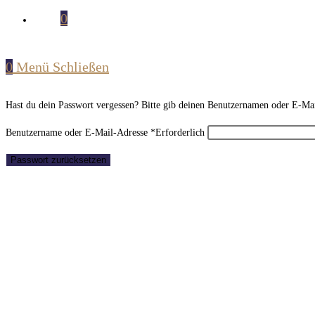
0
0
Menü
Schließen
Hast du dein Passwort vergessen? Bitte gib deinen Benutzernamen oder E-Mail
Benutzername oder E-Mail-Adresse
*
Erforderlich
Passwort zurücksetzen
Equiprana e.U.
Hochfeldweg 21
8074 Raaba
+43 676/9424447
info@equiprana.at
AGB
SDB