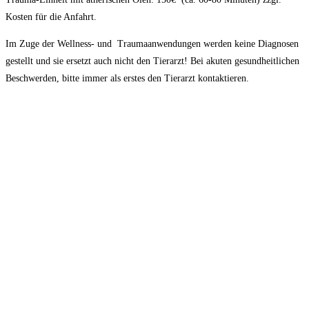
Kosten für die Anfahrt.
Im Zuge der Wellness- und Traumaanwendungen werden keine Diagnosen
gestellt und sie ersetzt auch nicht den Tierarzt! Bei akuten gesundheitlichen
Beschwerden, bitte immer als erstes den Tierarzt kontaktieren.
Equiprana e.U.
Hochfeldweg 21
8074 Raaba
+43 676/9424447
info@equiprana.at
AGB
SDB
Versand
Zahlung
Impressum
Datenschutz