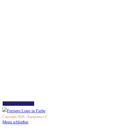
Hochfeldweg 21
8074 Raaba
+43 676/9424447
info@equiprana.at
AGB
SDB
Versand
Zahlung
Impressum
Datenschutz
Partner werden
Widerrufsbelehrung
Vertrag widerrufen
Copyright 2026 - Equiprana e.U.
Menü schließen