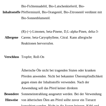
Bio-Fichtennadelöl, Bio-Latschenkieferöl, Bio-
Inhaltsstoffe
Pfefferminzöl, Bio-Orangenöl, Bio-Zitronenöl verdünnt mit
Bio-Sonnenblumenöl.
(R)-(+)-Limonen, beta-Pinene, D,L-alpha-Pinen, delta-3-
Allergene
Carene, beta-Caryophyllene, Citral. Kann allergische
Reaktionen hervorrufen.
Verschluss
Tropfer, Roll-On
Ätherische Öle nicht bei tragenden Stuten oder kranken
Pferden anwenden. Nicht bei bekannter Überempfindlichkeit
gegen einen der Inhaltsstoffe verwenden. Nach der
Anwendung soll das Pferd keiner direkten
Besondere
Sonneneinstrahlung ausgesetzt werden. Bei der Verwendung
Hinweise
von ätherischen Ölen am Pferd sollte zuvor ein Tierarzt
konsultiert werden. Nicht in die Augen bringen. Kühl und