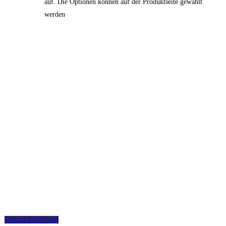
auf. Die Optionen können auf der Produktseite gewählt
werden
Equiprana e.U.
Hochfeldweg 21
8074 Raaba
+43 676/9424447
info@equiprana.at
AGB
SDB
Versand
Zahlung
Impressum
Datenschutz
Partner werden
Widerrufsbelehrung
Vertrag widerrufen