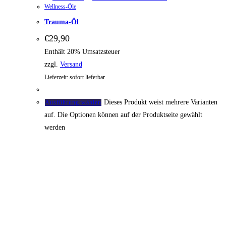
Wellness-Öle
Trauma-Öl
€
29,90
Enthält 20% Umsatzsteuer
zzgl.
Versand
Lieferzeit: sofort lieferbar
Dieses Produkt weist mehrere Varianten
Ausführung wählen
auf. Die Optionen können auf der Produktseite gewählt
werden
Equiprana e.U.
Hochfeldweg 21
8074 Raaba
+43 676/9424447
info@equiprana.at
AGB